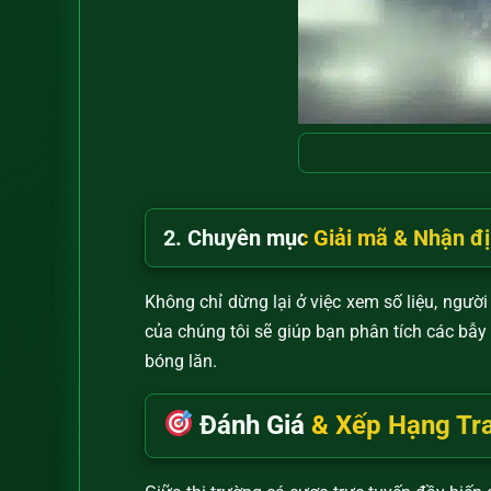
2. Chuyên mục Giải mã & Nhận đị
Không chỉ dừng lại ở việc xem số liệu, người
của chúng tôi sẽ giúp bạn phân tích các bẫy 
bóng lăn.
Đánh Giá & Xếp Hạng Tr