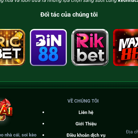
ăng hoa và luôn đưa ra những lựa chọn sáng suốt cùng
keonhaca
Đối tác của chúng tôi
VỀ CHÚNG TÔI
Liên hệ
Giới Thiệu
Địa c
èo nhà cái
,
soi kèo
Điều khoản dịch vụ