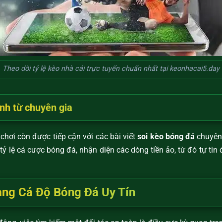
Theo dõi tỷ lệ kèo nhà cái trực tuyến chuẩn nhất tại keonhacai5.day
nh từ chuyên gia
 chơi còn được tiếp cận với các bài viết
soi kèo bóng đá
chuyên 
tỷ lệ cá cược bóng đá, nhận diện các dòng tiền ảo, từ đó tự ti
ang Cá Độ Bóng Đá Uy Tín