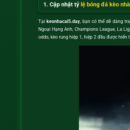
1. Cập nhật tỷ lệ bóng đá kèo nhà
Tại
keonhacai5.day
, bạn có thể dễ dàng tr
Ngoại Hạng Anh, Champions League, La Liga,
odds, kèo rung hiệp 1, hiệp 2 đều được hiển t