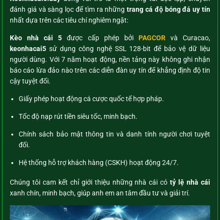
đánh giá và sàng lọc để tìm ra những
trang cá độ bóng đá uy tín
nhất dựa trên các tiêu chí nghiêm ngặt:
Kèo nhà cái 5
được cấp phép bởi
PAGCOR
và Curacao,
keonhacai5
sử dụng công nghệ SSL 128-bit để bảo vệ dữ liệu
người dùng. Với 7 năm hoạt động, nền tảng này không ghi nhận
báo cáo lừa đảo nào trên các diễn đàn uy tín để khẳng định độ tin
cậy tuyệt đối.
Giấy phép hoạt động cá cược quốc tế hợp pháp.
Tốc độ nạp rút tiền siêu tốc, minh bạch.
Chính sách bảo mật thông tin và danh tính người chơi tuyệt
đối.
Hệ thống hỗ trợ khách hàng (CSKH) hoạt động 24/7.
Chúng tôi cam kết chỉ giới thiệu những nhà cái có
tỷ lệ nhà cái
xanh chín, minh bạch, giúp anh em an tâm đầu tư và giải trí.