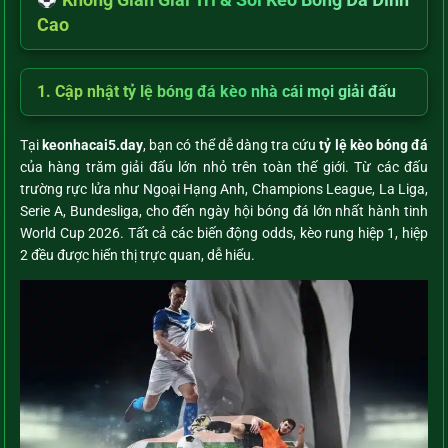
Cao
1. Cập nhật tỷ lệ bóng đá kèo nhà cái mọi giải đấu
Tại
keonhacai5.day
, bạn có thể dễ dàng tra cứu
tỷ lệ kèo bóng đá
của hàng trăm giải đấu lớn nhỏ trên toàn thế giới. Từ các đấu
trường rực lửa như Ngoại Hạng Anh, Champions League, La Liga,
Serie A, Bundesliga, cho đến ngày hội bóng đá lớn nhất hành tinh
World Cup 2026. Tất cả các biến động odds, kèo rung hiệp 1, hiệp
2 đều được hiển thị trực quan, dễ hiểu.