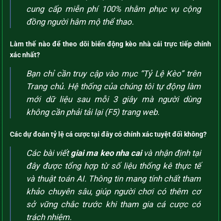
cung cấp miễn phí 100% nhằm phục vụ cộng
đồng người hâm mộ thể thao.
Làm thế nào để theo dõi biến động kèo nhà cái trực tiếp chính
xác nhất?
Bạn chỉ cần truy cập vào mục “Tỷ Lệ Kèo” trên
Trang chủ. Hệ thống của chúng tôi tự động làm
mới dữ liệu sau mỗi 3 giây mà người dùng
không cần phải tải lại (F5) trang web.
Các dự đoán tỷ lệ cá cược tại đây có chính xác tuyệt đối không?
Các bài viết
giai ma keo nha cai
và nhận định tại
đây được tổng hợp từ số liệu thống kê thực tế
và thuật toán AI. Thông tin mang tính chất tham
khảo chuyên sâu, giúp người chơi có thêm cơ
sở vững chắc trước khi tham gia cá cược có
trách nhiệm.