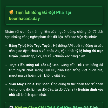
Tiện Ích Bóng Đá Đột Phá Tại
keonhacai5.day
Nhằm tối ưu hóa trải nghiệm của người dùng, chúng tôi đã tích
hợp những công nghệ phân tích dữ liệu thể thao hiện đại nhất:
Bảng Tỷ Lệ Kèo Trực Tuyến:
Hệ thống API quét tự động từ các
sàn giao dịch châu Á và châu Âu, cập nhật
tỷ lệ bóng đá trực
tuyến
(Handicap, 1×2, Tài Xỉu) chuẩn xác từng giây.
Trực Tiếp Bóng Đá Tốc Độ Cao:
Cung cấp link xem bóng đá
trực tuyến chất lượng Full HD, bình luận tiếng Việt cuốn hút,
mượt mà và hoàn toàn không giật lag.
Siêu Máy Tính AI Dự Đoán:
Ứng dụng trí tuệ nhân tạo để phân
tích phong độ, lịch sử đối đầu, từ đó đưa ra tỷ lệ
nhận định kèo
nhà cái
khách quan nhất.
Không Gian Giải Trí & Soi Kèo Bóng Đá Đỉnh