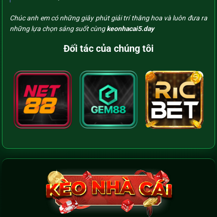
Chúc anh em có những giây phút giải trí thăng hoa và luôn đưa ra
những lựa chọn sáng suốt cùng
keonhacai5.day
Đối tác của chúng tôi