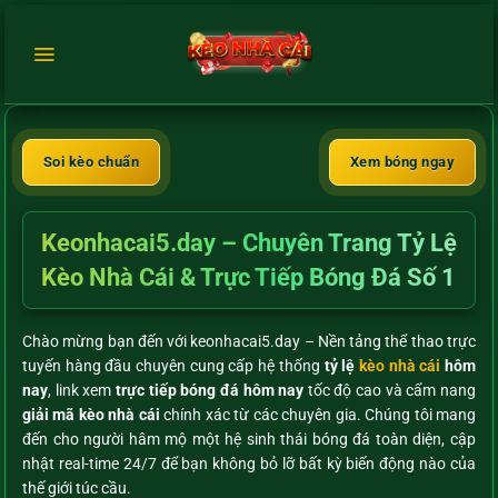
Chuyển
đến
×
nội
dung
Soi kèo chuẩn
Xem bóng ngay
Keonhacai5.day – Chuyên Trang Tỷ Lệ
Kèo Nhà Cái & Trực Tiếp Bóng Đá Số 1
Chào mừng bạn đến với keonhacai5.day – Nền tảng thể thao trực
tuyến hàng đầu chuyên cung cấp hệ thống
tỷ lệ
kèo nhà cái
hôm
nay
, link xem
trực tiếp bóng đá hôm nay
tốc độ cao và cẩm nang
giải mã kèo nhà cái
chính xác từ các chuyên gia. Chúng tôi mang
đến cho người hâm mộ một hệ sinh thái bóng đá toàn diện, cập
nhật real-time 24/7 để bạn không bỏ lỡ bất kỳ biến động nào của
thế giới túc cầu.