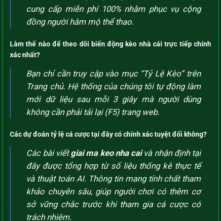
cung cấp miễn phí 100% nhằm phục vụ cộng
đồng người hâm mộ thể thao.
Làm thế nào để theo dõi biến động kèo nhà cái trực tiếp chính
xác nhất?
Bạn chỉ cần truy cập vào mục “Tỷ Lệ Kèo” trên
Trang chủ. Hệ thống của chúng tôi tự động làm
mới dữ liệu sau mỗi 3 giây mà người dùng
không cần phải tải lại (F5) trang web.
Các dự đoán tỷ lệ cá cược tại đây có chính xác tuyệt đối không?
Các bài viết
giai ma keo nha cai
và nhận định tại
đây được tổng hợp từ số liệu thống kê thực tế
và thuật toán AI. Thông tin mang tính chất tham
khảo chuyên sâu, giúp người chơi có thêm cơ
sở vững chắc trước khi tham gia cá cược có
trách nhiệm.