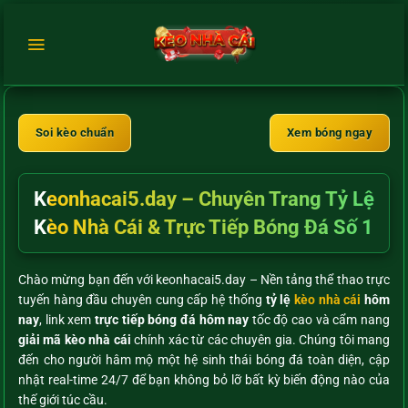
Chuyển
đến
×
nội
dung
Soi kèo chuẩn
Xem bóng ngay
Keonhacai5.day – Chuyên Trang Tỷ Lệ
Kèo Nhà Cái & Trực Tiếp Bóng Đá Số 1
Chào mừng bạn đến với keonhacai5.day – Nền tảng thể thao trực
tuyến hàng đầu chuyên cung cấp hệ thống
tỷ lệ
kèo nhà cái
hôm
nay
, link xem
trực tiếp bóng đá hôm nay
tốc độ cao và cẩm nang
giải mã kèo nhà cái
chính xác từ các chuyên gia. Chúng tôi mang
đến cho người hâm mộ một hệ sinh thái bóng đá toàn diện, cập
nhật real-time 24/7 để bạn không bỏ lỡ bất kỳ biến động nào của
thế giới túc cầu.