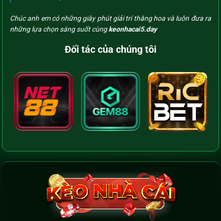
Chúc anh em có những giây phút giải trí thăng hoa và luôn đưa ra
những lựa chọn sáng suốt cùng
keonhacai5.day
Đối tác của chúng tôi