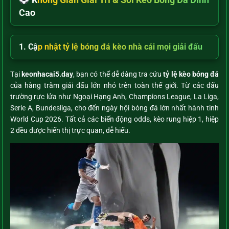
Cao
1. Cập nhật tỷ lệ bóng đá kèo nhà cái mọi giải đấu
Tại
keonhacai5.day
, bạn có thể dễ dàng tra cứu
tỷ lệ kèo bóng đá
của hàng trăm giải đấu lớn nhỏ trên toàn thế giới. Từ các đấu
trường rực lửa như Ngoại Hạng Anh, Champions League, La Liga,
Serie A, Bundesliga, cho đến ngày hội bóng đá lớn nhất hành tinh
World Cup 2026. Tất cả các biến động odds, kèo rung hiệp 1, hiệp
2 đều được hiển thị trực quan, dễ hiểu.