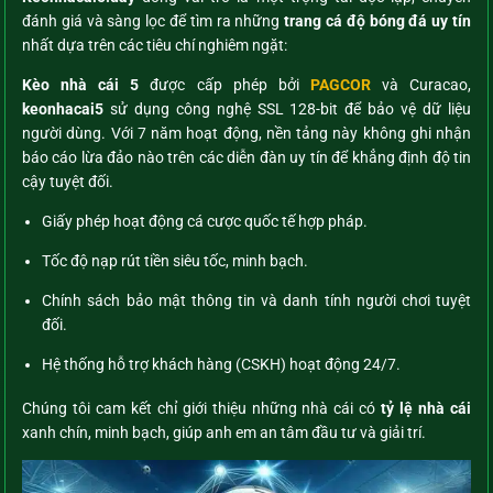
đánh giá và sàng lọc để tìm ra những
trang cá độ bóng đá uy tín
nhất dựa trên các tiêu chí nghiêm ngặt:
Kèo nhà cái 5
được cấp phép bởi
PAGCOR
và Curacao,
keonhacai5
sử dụng công nghệ SSL 128-bit để bảo vệ dữ liệu
người dùng. Với 7 năm hoạt động, nền tảng này không ghi nhận
báo cáo lừa đảo nào trên các diễn đàn uy tín để khẳng định độ tin
cậy tuyệt đối.
Giấy phép hoạt động cá cược quốc tế hợp pháp.
Tốc độ nạp rút tiền siêu tốc, minh bạch.
Chính sách bảo mật thông tin và danh tính người chơi tuyệt
đối.
Hệ thống hỗ trợ khách hàng (CSKH) hoạt động 24/7.
Chúng tôi cam kết chỉ giới thiệu những nhà cái có
tỷ lệ nhà cái
xanh chín, minh bạch, giúp anh em an tâm đầu tư và giải trí.