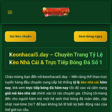
Chuyển
đến
×
nội
dung
Soi kèo chuẩn
Xem bóng ngay
Keonhacai5.day – Chuyên Trang Tỷ Lệ
Kèo Nhà Cái & Trực Tiếp Bóng Đá Số 1
Chào mừng bạn đến với keonhacai5.day – Nền tảng thể thao trực
tuyến hàng đầu chuyên cung cấp hệ thống
tỷ lệ
kèo nhà cái
hôm
nay
, link xem
trực tiếp bóng đá hôm nay
tốc độ cao và cẩm nang
giải mã kèo nhà cái
chính xác từ các chuyên gia. Chúng tôi mang
đến cho người hâm mộ một hệ sinh thái bóng đá toàn diện, cập
nhật real-time 24/7 để bạn không bỏ lỡ bất kỳ biến động nào của
thế giới túc cầu.