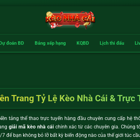
×
Dự đoán BD
Bảng xếp hạng
KQBD
Lịch thi đấu
Li
n Trang Tỷ Lệ Kèo Nhà Cái & Trực 
ền tảng thể thao trực tuyến hàng đầu chuyên cung cấp hệ t
nang
giải mã kèo nhà cái
chính xác từ các chuyên gia. Chúng 
4/7 để bạn không bỏ lỡ bất kỳ biến động nào của thế giới túc cầu