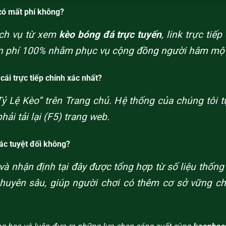
 có mất phí không?
ịch vụ từ xem
kèo bóng đá trực tuyến
, link trực tiế
n phí 100% nhằm phục vụ cộng đồng người hâm mộ 
ái trực tiếp chính xác nhất?
Tỷ Lệ Kèo” trên Trang chủ. Hệ thống của chúng tôi 
i tải lại (F5) trang web.
xác tuyệt đối không?
và nhận định tại đây được tổng hợp từ số liệu thống 
huyên sâu, giúp người chơi có thêm cơ sở vững ch