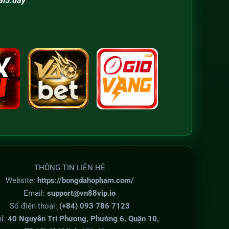
i5.day
THÔNG TIN LIÊN HỆ
Website:
https://bongdahopham.com/
Email:
support@vn88vip.io
Số điện thoại:
(+84) 093 786 7123
hỉ:
40 Nguyễn Tri Phương, Phường 6, Quận 10,