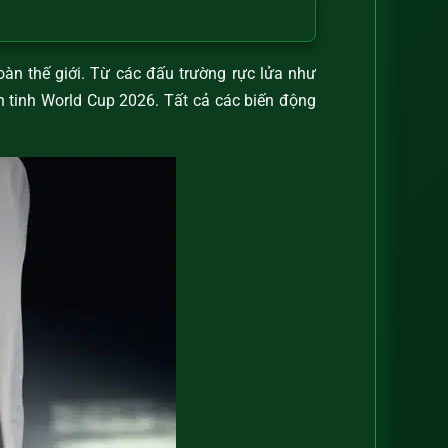
oàn thế giới. Từ các đấu trường rực lửa như
h tinh World Cup 2026. Tất cả các biến động