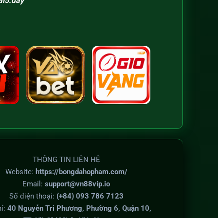
i5.day
THÔNG TIN LIÊN HỆ
Website:
https://bongdahopham.com/
Email:
support@vn88vip.io
Số điện thoại:
(+84) 093 786 7123
hỉ:
40 Nguyễn Tri Phương, Phường 6, Quận 10,