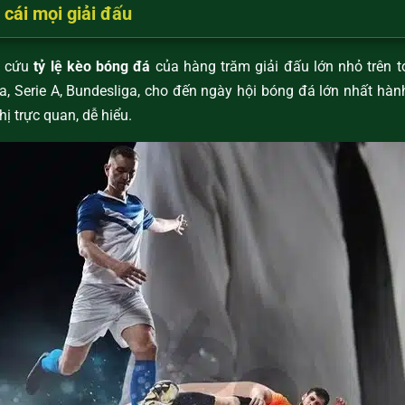
 cái mọi giải đấu
a cứu
tỷ lệ kèo bóng đá
của hàng trăm giải đấu lớn nhỏ trên t
 Serie A, Bundesliga, cho đến ngày hội bóng đá lớn nhất hàn
hị trực quan, dễ hiểu.