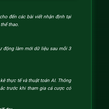
p cho đến các bài viết nhận định tại
thể thao.
tự động làm mới dữ liệu sau mỗi 3
kê thực tế và thuật toán AI. Thông
ắc trước khi tham gia cá cược có