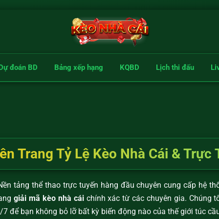
×
Dự đoán BD
Bảng xếp hạng
KQBD
Lịch thi đấu
Li
n Trang Tỷ Lệ Kèo Nhà Cái & Trực 
ền tảng thể thao trực tuyến hàng đầu chuyên cung cấp hệ t
nang
giải mã kèo nhà cái
chính xác từ các chuyên gia. Chúng 
4/7 để bạn không bỏ lỡ bất kỳ biến động nào của thế giới túc cầu