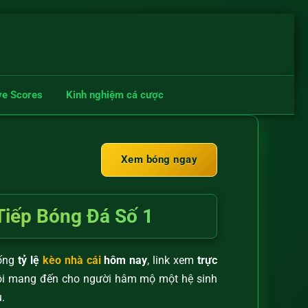
ve Scores
Kinh nghiệm cá cược
Xem bóng ngay
Tiếp Bóng Đá Số 1
hống
tỷ lệ
kèo nhà cái
hôm nay
, link xem
trực
tôi mang đến cho người hâm mộ một hệ sinh
.