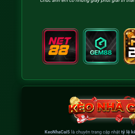
Chúc anh em có những giây phút giải trí th
KeoNhaCai5
là chuyên trang cập nhật
tỷ lệ k