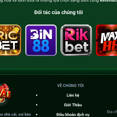
ăng hoa và luôn đưa ra những lựa chọn sáng suốt cùng
keonhaca
Đối tác của chúng tôi
VỀ CHÚNG TÔI
Liên hệ
Giới Thiệu
Địa c
èo nhà cái
,
soi kèo
Điều khoản dịch vụ