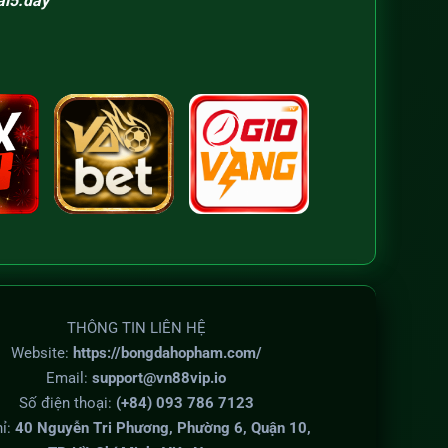
i5.day
THÔNG TIN LIÊN HỆ
Website:
https://bongdahopham.com/
Email:
support@vn88vip.io
Số điện thoại:
(+84) 093 786 7123
hỉ:
40 Nguyễn Tri Phương, Phường 6, Quận 10,