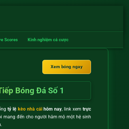
ve Scores
Kinh nghiệm cá cược
Xem bóng ngay
Tiếp Bóng Đá Số 1
hống
tỷ lệ
kèo nhà cái
hôm nay
, link xem
trực
tôi mang đến cho người hâm mộ một hệ sinh
.