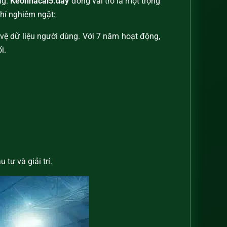
ng.
K
eonhacai5.day
đóng vai trò là một trọng
chí nghiêm ngặt:
ệ dữ liệu người dùng. Với 7 năm hoạt động,
i.
tư và giải trí.