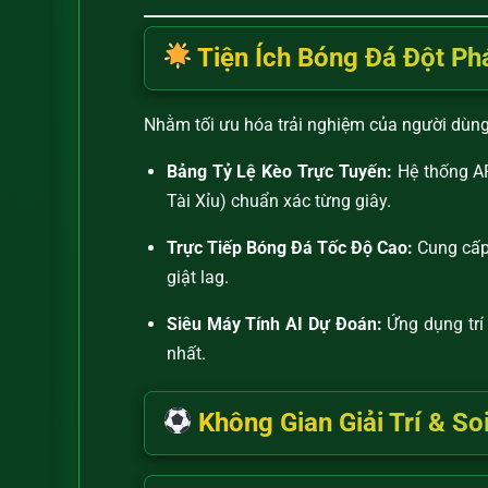
Tiện Ích Bóng Đá Đột Ph
Nhằm tối ưu hóa trải nghiệm của người dùng,
Bảng Tỷ Lệ Kèo Trực Tuyến:
Hệ thống AP
Tài Xỉu) chuẩn xác từng giây.
Trực Tiếp Bóng Đá Tốc Độ Cao:
Cung cấp 
giật lag.
Siêu Máy Tính AI Dự Đoán:
Ứng dụng trí 
nhất.
Không Gian Giải Trí & S