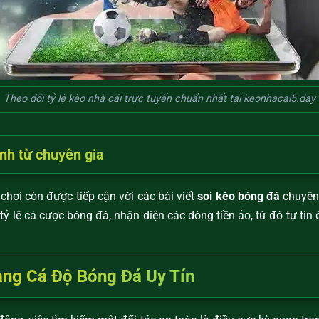
Theo dõi tỷ lệ kèo nhà cái trực tuyến chuẩn nhất tại keonhacai5.day
nh từ chuyên gia
 chơi còn được tiếp cận với các bài viết
soi kèo bóng đá
chuyên 
tỷ lệ cá cược bóng đá, nhận diện các dòng tiền ảo, từ đó tự ti
ang Cá Độ Bóng Đá Uy Tín