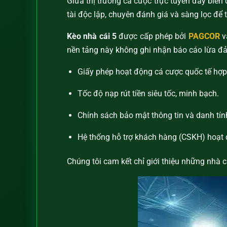
Giữa thị trường cá cược trực tuyến đầy biến 
tài độc lập, chuyên đánh giá và sàng lọc để
Kèo nhà cái 5
được cấp phép bởi
PAGCOR
v
nền tảng này không ghi nhận báo cáo lừa đảo
Giấy phép hoạt động cá cược quốc tế hợp
Tốc độ nạp rút tiền siêu tốc, minh bạch.
Chính sách bảo mật thông tin và danh tính
Hệ thống hỗ trợ khách hàng (CSKH) hoạt
Chúng tôi cam kết chỉ giới thiệu những nhà 