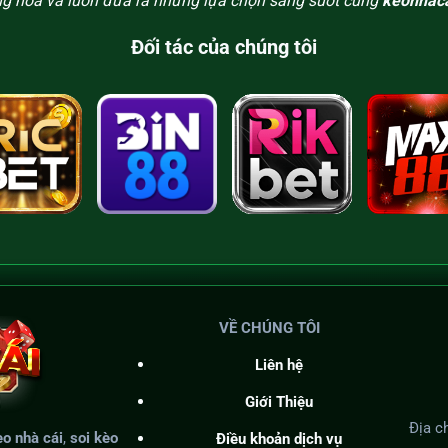
ăng hoa và luôn đưa ra những lựa chọn sáng suốt cùng
keonhaca
Đối tác của chúng tôi
VỀ CHÚNG TÔI
Liên hệ
Giới Thiệu
Địa c
èo nhà cái
,
soi kèo
Điều khoản dịch vụ