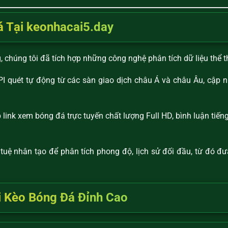
á Tại keonhacai5.day
 chúng tôi đã tích hợp những công nghệ phân tích dữ liệu thể t
I quét tự động từ các sàn giao dịch châu Á và châu Âu, cập 
link xem bóng đá trực tuyến chất lượng Full HD, bình luận tiế
tuệ nhân tạo để phân tích phong độ, lịch sử đối đầu, từ đó đưa
oi Kèo Bóng Đá Đỉnh Cao