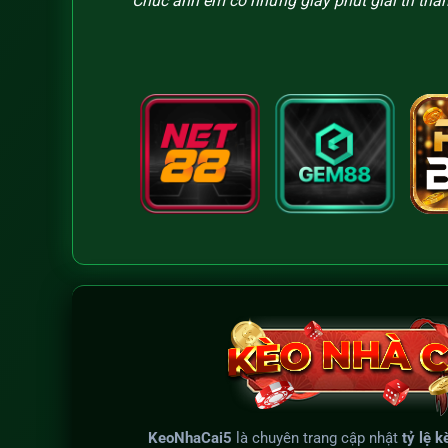
Chúc anh em có những giây phút giải trí th
KeoNhaCai5
là chuyên trang cập nhật
tỷ lệ k