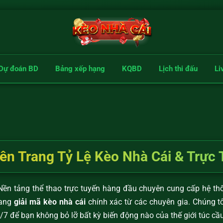
×
Dự đoán BD
Bảng xếp hạng
KQBD
Lịch thi đấu
Li
n Trang Tỷ Lệ Kèo Nhà Cái & Trực 
ền tảng thể thao trực tuyến hàng đầu chuyên cung cấp hệ t
nang
giải mã kèo nhà cái
chính xác từ các chuyên gia. Chúng 
4/7 để bạn không bỏ lỡ bất kỳ biến động nào của thế giới túc cầu