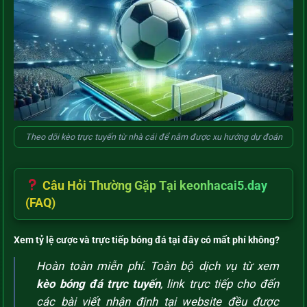
Theo dõi kèo trực tuyến từ nhà cái để nắm được xu hướng dự đoán
Câu Hỏi Thường Gặp Tại keonhacai5.day
(FAQ)
Xem tỷ lệ cược và trực tiếp bóng đá tại đây có mất phí không?
Hoàn toàn miễn phí. Toàn bộ dịch vụ từ xem
kèo bóng đá trực tuyến
, link trực tiếp cho đến
các bài viết nhận định tại website đều được