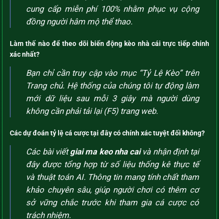
cung cấp miễn phí 100% nhằm phục vụ cộng
đồng người hâm mộ thể thao.
Làm thế nào để theo dõi biến động kèo nhà cái trực tiếp chính
xác nhất?
Bạn chỉ cần truy cập vào mục “Tỷ Lệ Kèo” trên
Trang chủ. Hệ thống của chúng tôi tự động làm
mới dữ liệu sau mỗi 3 giây mà người dùng
không cần phải tải lại (F5) trang web.
Các dự đoán tỷ lệ cá cược tại đây có chính xác tuyệt đối không?
Các bài viết
giai ma keo nha cai
và nhận định tại
đây được tổng hợp từ số liệu thống kê thực tế
và thuật toán AI. Thông tin mang tính chất tham
khảo chuyên sâu, giúp người chơi có thêm cơ
sở vững chắc trước khi tham gia cá cược có
trách nhiệm.