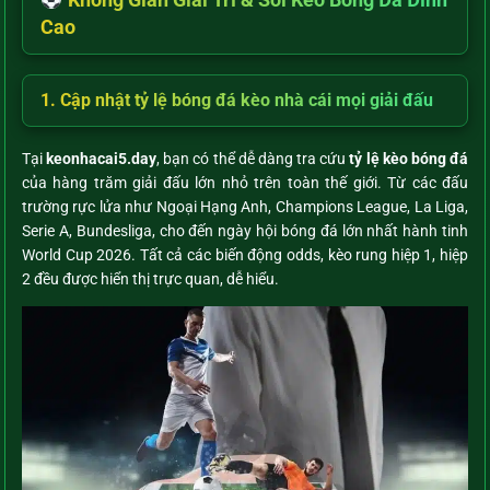
Cao
1. Cập nhật tỷ lệ bóng đá kèo nhà cái mọi giải đấu
Tại
keonhacai5.day
, bạn có thể dễ dàng tra cứu
tỷ lệ kèo bóng đá
của hàng trăm giải đấu lớn nhỏ trên toàn thế giới. Từ các đấu
trường rực lửa như Ngoại Hạng Anh, Champions League, La Liga,
Serie A, Bundesliga, cho đến ngày hội bóng đá lớn nhất hành tinh
World Cup 2026. Tất cả các biến động odds, kèo rung hiệp 1, hiệp
2 đều được hiển thị trực quan, dễ hiểu.