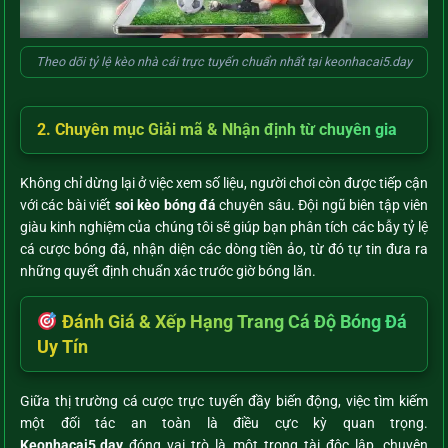
Theo dõi tỷ lệ kèo nhà cái trực tuyến chuẩn nhất tại keonhacai5.day
2. Chuyên mục Giải mã & Nhận định từ chuyên gia
Không chỉ dừng lại ở việc xem số liệu, người chơi còn được tiếp cận
với các bài viết
soi kèo bóng đá
chuyên sâu. Đội ngũ biên tập viên
giàu kinh nghiệm của chúng tôi sẽ giúp bạn phân tích các bẫy tỷ lệ
cá cược bóng đá, nhận diện các dòng tiền ảo, từ đó tự tin đưa ra
những quyết định chuẩn xác trước giờ bóng lăn.
Đánh Giá & Xếp Hạng Trang Cá Độ Bóng Đá
Uy Tín
Giữa thị trường cá cược trực tuyến đầy biến động, việc tìm kiếm
một đối tác an toàn là điều cực kỳ quan trọng.
K
eonhacai5.day
đóng vai trò là một trọng tài độc lập, chuyên