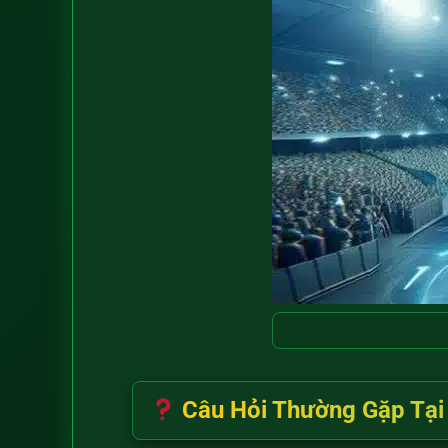
Câu Hỏi Thường Gặp Tại