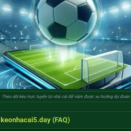
Theo dõi kèo trực tuyến từ nhà cái để nắm được xu hướng dự đoán
 keonhacai5.day (FAQ)