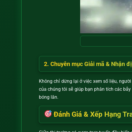
2. Chuyên mục Giải mã & Nhận đị
Không chỉ dừng lại ở việc xem số liệu, người
của chúng tôi sẽ giúp bạn phân tích các bẫy 
bóng lăn.
Đánh Giá & Xếp Hạng Tr