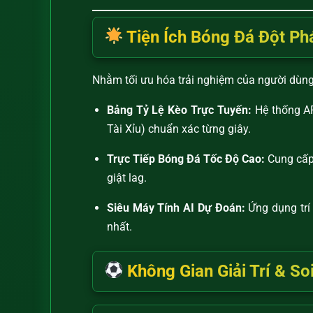
Tiện Ích Bóng Đá Đột Ph
Nhằm tối ưu hóa trải nghiệm của người dùng,
Bảng Tỷ Lệ Kèo Trực Tuyến:
Hệ thống AP
Tài Xỉu) chuẩn xác từng giây.
Trực Tiếp Bóng Đá Tốc Độ Cao:
Cung cấp 
giật lag.
Siêu Máy Tính AI Dự Đoán:
Ứng dụng trí 
nhất.
Không Gian Giải Trí & S