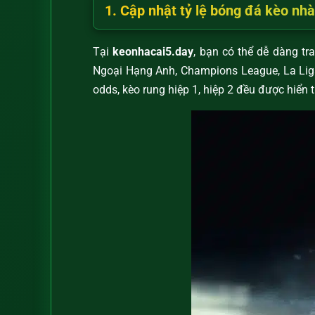
1. Cập nhật tỷ lệ bóng đá kèo nhà
Tại
keonhacai5.day
, bạn có thể dễ dàng tr
Ngoại Hạng Anh, Champions League, La Liga,
odds, kèo rung hiệp 1, hiệp 2 đều được hiển t