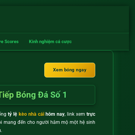
ve Scores
Kinh nghiệm cá cược
Xem bóng ngay
Tiếp Bóng Đá Số 1
hống
tỷ lệ
kèo nhà cái
hôm nay
, link xem
trực
tôi mang đến cho người hâm mộ một hệ sinh
.