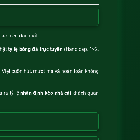
hao hiện đại nhất:
nhật
tỷ lệ bóng đá trực tuyến
(Handicap, 1×2,
ng Việt cuốn hút, mượt mà và hoàn toàn không
 ra tỷ lệ
nhận định kèo nhà cái
khách quan