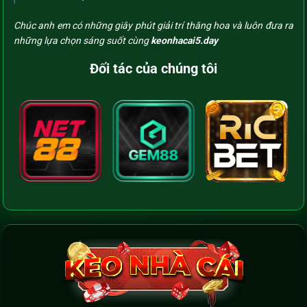
Chúc anh em có những giây phút giải trí thăng hoa và luôn đưa ra
những lựa chọn sáng suốt cùng
keonhacai5.day
Đối tác của chúng tôi