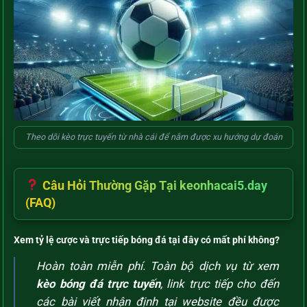
Theo dõi kèo trực tuyến từ nhà cái để nắm được xu hướng dự đoán
Câu Hỏi Thường Gặp Tại keonhacai5.day
(FAQ)
Xem tỷ lệ cược và trực tiếp bóng đá tại đây có mất phí không?
Hoàn toàn miễn phí. Toàn bộ dịch vụ từ xem
kèo bóng đá trực tuyến
, link trực tiếp cho đến
các bài viết nhận định tại website đều được