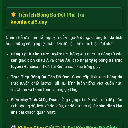
Tiện Ích Bóng Đá Đột Phá Tại
keonhacai5.day
Nhằm tối ưu hóa trải nghiệm của người dùng, chúng tôi đã tích
hợp những công nghệ phân tích dữ liệu thể thao hiện đại nhất:
Bảng Tỷ Lệ Kèo Trực Tuyến:
Hệ thống API quét tự động từ các
sàn giao dịch châu Á và châu Âu, cập nhật
tỷ lệ bóng đá trực
tuyến
(Handicap, 1×2, Tài Xỉu) chuẩn xác từng giây.
Trực Tiếp Bóng Đá Tốc Độ Cao:
Cung cấp link xem bóng đá
trực tuyến chất lượng Full HD, bình luận tiếng Việt cuốn hút,
mượt mà và hoàn toàn không giật lag.
Siêu Máy Tính AI Dự Đoán:
Ứng dụng trí tuệ nhân tạo để phân
tích phong độ, lịch sử đối đầu, từ đó đưa ra tỷ lệ
nhận định kèo
nhà cái
khách quan nhất.
Không Gian Giải Trí & Soi Kèo Bóng Đá Đỉnh