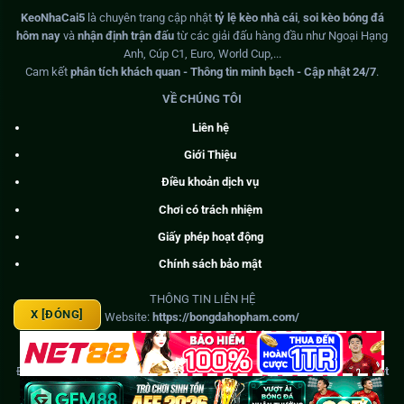
KeoNhaCai5
là chuyên trang cập nhật
tỷ lệ kèo nhà cái
,
soi kèo bóng đá
hôm nay
và
nhận định trận đấu
từ các giải đấu hàng đầu như Ngoại Hạng
Anh, Cúp C1, Euro, World Cup,...
Cam kết
phân tích khách quan - Thông tin minh bạch - Cập nhật 24/7
.
VỀ CHÚNG TÔI
Liên hệ
Giới Thiệu
Điều khoản dịch vụ
Chơi có trách nhiệm
Giấy phép hoạt động
Chính sách bảo mật
THÔNG TIN LIÊN HỆ
X [ĐÓNG]
Website:
https://bongdahopham.com/
Email:
support@vn88vip.io
Số điện thoại:
(+84) 093 786 7123
Địa chỉ:
40 Nguyễn Tri Phương, Phường 6, Quận 10, TP. Hồ Chí Minh, Việt
Nam