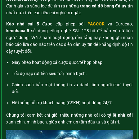
đánh giá và sàng lọc để tìm ra những
trang cá độ bóng đá uy tín
nhất dựa trên các tiêu chí nghiêm ngặt:
Kèo nhà cái 5
được cấp phép bởi
PAGCOR
và Curacao,
keonhacai5
sử dụng công nghệ SSL 128-bit để bảo vệ dữ liệu
người dùng. Với 7 năm hoạt động, nền tảng này không ghi nhận
báo cáo lừa đảo nào trên các diễn đàn uy tín để khẳng định độ tin
cậy tuyệt đối.
Giấy phép hoạt động cá cược quốc tế hợp pháp.
Tốc độ nạp rút tiền siêu tốc, minh bạch.
Chính sách bảo mật thông tin và danh tính người chơi tuyệt
đối.
Hệ thống hỗ trợ khách hàng (CSKH) hoạt động 24/7.
Chúng tôi cam kết chỉ giới thiệu những nhà cái có
tỷ lệ nhà cái
xanh chín, minh bạch, giúp anh em an tâm đầu tư và giải trí.