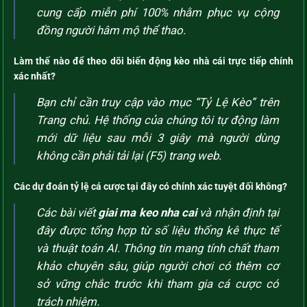
cung cấp miễn phí 100% nhằm phục vụ cộng
đồng người hâm mộ thể thao.
Làm thế nào để theo dõi biến động kèo nhà cái trực tiếp chính
xác nhất?
Bạn chỉ cần truy cập vào mục “Tỷ Lệ Kèo” trên
Trang chủ. Hệ thống của chúng tôi tự động làm
mới dữ liệu sau mỗi 3 giây mà người dùng
không cần phải tải lại (F5) trang web.
Các dự đoán tỷ lệ cá cược tại đây có chính xác tuyệt đối không?
Các bài viết
giai ma keo nha cai
và nhận định tại
đây được tổng hợp từ số liệu thống kê thực tế
và thuật toán AI. Thông tin mang tính chất tham
khảo chuyên sâu, giúp người chơi có thêm cơ
sở vững chắc trước khi tham gia cá cược có
trách nhiệm.