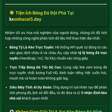
Tiện Ích Bóng Đá Đột Phá Tại
keonhacai5.day
Nhằm tối ưu hóa trải nghiệm của người dùng, chúng tôi đã tích
hợp những công nghệ phân tích dữ liệu thể thao hiện đại nhất:
Bảng Tỷ Lệ Kèo Trực Tuyến:
Hệ thống API quét tự động từ các
sàn giao dịch châu Á và châu Âu, cập nhật
tỷ lệ bóng đá trực
tuyến
(Handicap, 1×2, Tài Xỉu) chuẩn xác từng giây.
Trực Tiếp Bóng Đá Tốc Độ Cao:
Cung cấp link xem bóng đá
trực tuyến chất lượng Full HD, bình luận tiếng Việt cuốn hút,
mượt mà và hoàn toàn không giật lag.
Siêu Máy Tính AI Dự Đoán:
Ứng dụng trí tuệ nhân tạo để phân
tích phong độ, lịch sử đối đầu, từ đó đưa ra tỷ lệ
nhận định kèo
nhà cái
khách quan nhất.
Không Gian Giải Trí & Soi Kèo Bóng Đá Đỉnh