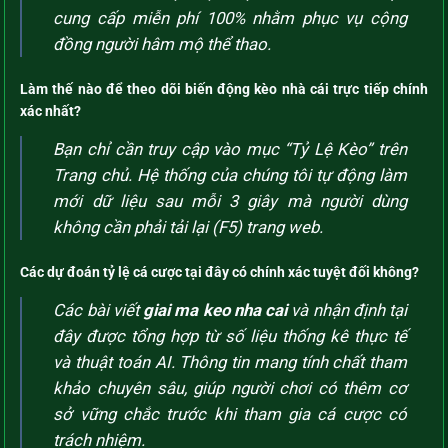
cung cấp miễn phí 100% nhằm phục vụ cộng
đồng người hâm mộ thể thao.
Làm thế nào để theo dõi biến động kèo nhà cái trực tiếp chính
xác nhất?
Bạn chỉ cần truy cập vào mục “Tỷ Lệ Kèo” trên
Trang chủ. Hệ thống của chúng tôi tự động làm
mới dữ liệu sau mỗi 3 giây mà người dùng
không cần phải tải lại (F5) trang web.
Các dự đoán tỷ lệ cá cược tại đây có chính xác tuyệt đối không?
Các bài viết
giai ma keo nha cai
và nhận định tại
đây được tổng hợp từ số liệu thống kê thực tế
và thuật toán AI. Thông tin mang tính chất tham
khảo chuyên sâu, giúp người chơi có thêm cơ
sở vững chắc trước khi tham gia cá cược có
trách nhiệm.