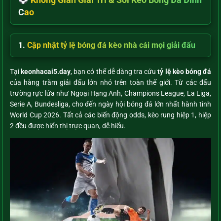
Cao
1. Cập nhật tỷ lệ bóng đá kèo nhà cái mọi giải đấu
Tại
keonhacai5.day
, bạn có thể dễ dàng tra cứu
tỷ lệ kèo bóng đá
của hàng trăm giải đấu lớn nhỏ trên toàn thế giới. Từ các đấu
trường rực lửa như Ngoại Hạng Anh, Champions League, La Liga,
Serie A, Bundesliga, cho đến ngày hội bóng đá lớn nhất hành tinh
World Cup 2026. Tất cả các biến động odds, kèo rung hiệp 1, hiệp
2 đều được hiển thị trực quan, dễ hiểu.