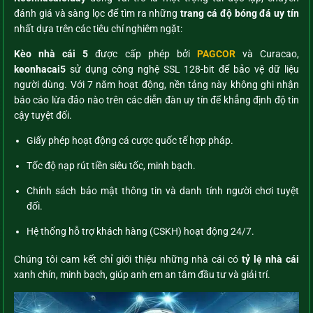
đánh giá và sàng lọc để tìm ra những
trang cá độ bóng đá uy tín
nhất dựa trên các tiêu chí nghiêm ngặt:
Kèo nhà cái 5
được cấp phép bởi
PAGCOR
và Curacao,
keonhacai5
sử dụng công nghệ SSL 128-bit để bảo vệ dữ liệu
người dùng. Với 7 năm hoạt động, nền tảng này không ghi nhận
báo cáo lừa đảo nào trên các diễn đàn uy tín để khẳng định độ tin
cậy tuyệt đối.
Giấy phép hoạt động cá cược quốc tế hợp pháp.
Tốc độ nạp rút tiền siêu tốc, minh bạch.
Chính sách bảo mật thông tin và danh tính người chơi tuyệt
đối.
Hệ thống hỗ trợ khách hàng (CSKH) hoạt động 24/7.
Chúng tôi cam kết chỉ giới thiệu những nhà cái có
tỷ lệ nhà cái
xanh chín, minh bạch, giúp anh em an tâm đầu tư và giải trí.