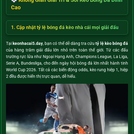
Cao
1. Cập nhật tỷ lệ bóng đá kèo nhà cái mọi giải đấu
Tại
keonhacai5.day
, bạn có thể dễ dàng tra cứu
tỷ lệ kèo bóng đá
của hàng trăm giải đấu lớn nhỏ trên toàn thế giới. Từ các đấu
trường rực lửa như Ngoại Hạng Anh, Champions League, La Liga,
Serie A, Bundesliga, cho đến ngày hội bóng đá lớn nhất hành tinh
World Cup 2026. Tất cả các biến động odds, kèo rung hiệp 1, hiệp
2 đều được hiển thị trực quan, dễ hiểu.