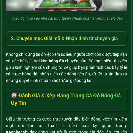
Theo dõi tỷ lệ kèo nhà cái trực tuyến chuẩn nhất tại keonhacai5.day
2. Chuyên mục Giải mã & Nhận định từ chuyên gia
Không chỉ dừng lại ở việc xem số liệu, người chơi còn được tiếp cận
với các bài viết
soi kèo bóng đá
chuyên sâu. Đội ngũ biên tập viên
giàu kinh nghiệm của chúng tôi sẽ giúp bạn phân tích các bẫy tỷ lệ
cá cược bóng đá, nhận diện các dòng tiền ảo, từ đó tự tin đưa ra
những quyết định chuẩn xác trước giờ bóng lăn.
Đánh Giá & Xếp Hạng Trang Cá Độ Bóng Đá
Uy Tín
Giữa thị trường cá cược trực tuyến đầy biến động, việc tìm kiếm
một đối tác an toàn là điều cực kỳ quan trọng.
K
eonhacai5.day
đóng vai trò là một trọng tài độc lập, chuyên