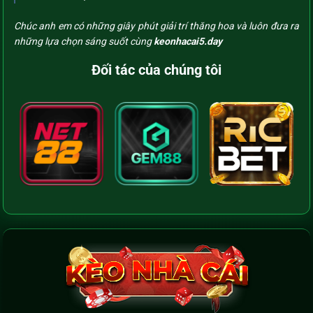
Chúc anh em có những giây phút giải trí thăng hoa và luôn đưa ra
những lựa chọn sáng suốt cùng
keonhacai5.day
Đối tác của chúng tôi