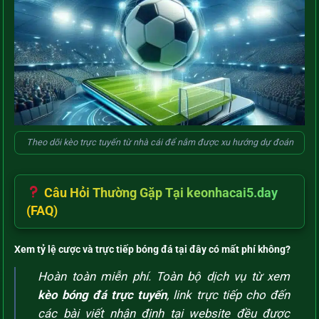
Theo dõi kèo trực tuyến từ nhà cái để nắm được xu hướng dự đoán
Câu Hỏi Thường Gặp Tại keonhacai5.day
(FAQ)
Xem tỷ lệ cược và trực tiếp bóng đá tại đây có mất phí không?
Hoàn toàn miễn phí. Toàn bộ dịch vụ từ xem
kèo bóng đá trực tuyến
, link trực tiếp cho đến
các bài viết nhận định tại website đều được