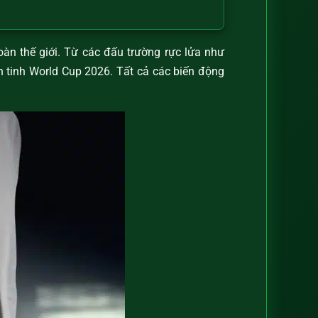
oàn thế giới. Từ các đấu trường rực lửa như
h tinh World Cup 2026. Tất cả các biến động