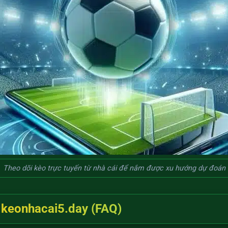
Theo dõi kèo trực tuyến từ nhà cái để nắm được xu hướng dự đoán
 keonhacai5.day (FAQ)