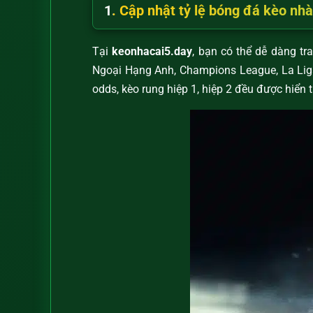
1. Cập nhật tỷ lệ bóng đá kèo nhà
Tại
keonhacai5.day
, bạn có thể dễ dàng tr
Ngoại Hạng Anh, Champions League, La Liga,
odds, kèo rung hiệp 1, hiệp 2 đều được hiển t