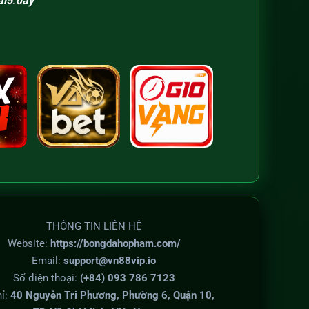
i5.day
THÔNG TIN LIÊN HỆ
Website:
https://bongdahopham.com/
Email:
support@vn88vip.io
Số điện thoại:
(+84) 093 786 7123
hỉ:
40 Nguyễn Tri Phương, Phường 6, Quận 10,