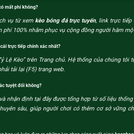
 có mất phí không?
ịch vụ từ xem
kèo bóng đá trực tuyến
, link trực tiế
n phí 100% nhằm phục vụ cộng đồng người hâm mộ 
ái trực tiếp chính xác nhất?
Tỷ Lệ Kèo” trên Trang chủ. Hệ thống của chúng tôi 
i tải lại (F5) trang web.
xác tuyệt đối không?
và nhận định tại đây được tổng hợp từ số liệu thống 
huyên sâu, giúp người chơi có thêm cơ sở vững ch