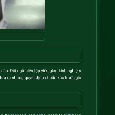
sâu. Đội ngũ biên tập viên giàu kinh nghiệm
n đưa ra những quyết định chuẩn xác trước giờ