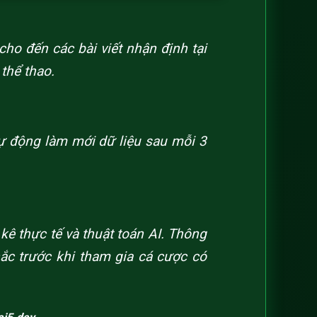
p cho đến các bài viết nhận định tại
thể thao.
tự động làm mới dữ liệu sau mỗi 3
kê thực tế và thuật toán AI. Thông
ắc trước khi tham gia cá cược có