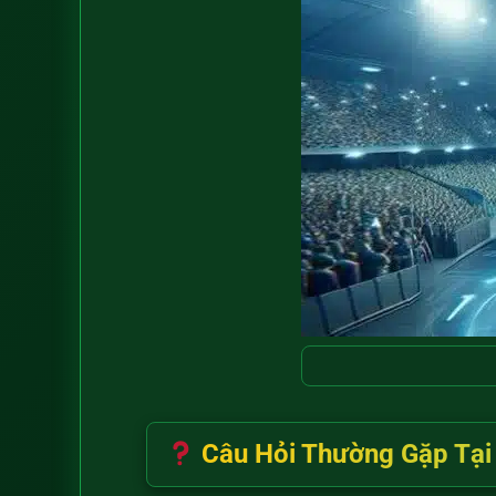
Câu Hỏi Thường Gặp Tại