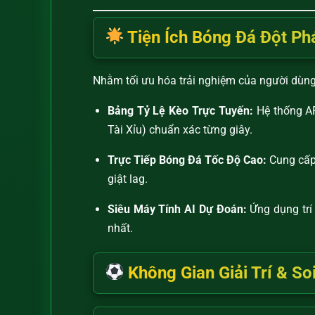
Tiện Ích Bóng Đá Đột Ph
Nhằm tối ưu hóa trải nghiệm của người dùng,
Bảng Tỷ Lệ Kèo Trực Tuyến:
Hệ thống AP
Tài Xỉu) chuẩn xác từng giây.
Trực Tiếp Bóng Đá Tốc Độ Cao:
Cung cấp 
giật lag.
Siêu Máy Tính AI Dự Đoán:
Ứng dụng trí 
nhất.
Không Gian Giải Trí & S