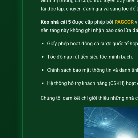
Giữa thị trường cá cược trực tuyến đầy biến 
tài độc lập, chuyên đánh giá và sàng lọc để
Kèo nhà cái 5
được cấp phép bởi
PAGCOR
v
nền tảng này không ghi nhận báo cáo lừa đảo
Giấy phép hoạt động cá cược quốc tế hợp
Tốc độ nạp rút tiền siêu tốc, minh bạch.
Chính sách bảo mật thông tin và danh tính
Hệ thống hỗ trợ khách hàng (CSKH) hoạt
Chúng tôi cam kết chỉ giới thiệu những nhà 