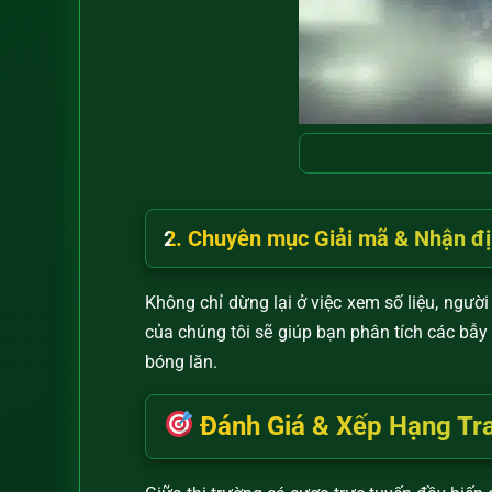
2. Chuyên mục Giải mã & Nhận đị
Không chỉ dừng lại ở việc xem số liệu, người
của chúng tôi sẽ giúp bạn phân tích các bẫy 
bóng lăn.
Đánh Giá & Xếp Hạng Tr