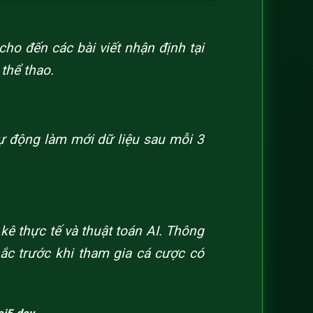
p cho đến các bài viết nhận định tại
thể thao.
tự động làm mới dữ liệu sau mỗi 3
kê thực tế và thuật toán AI. Thông
ắc trước khi tham gia cá cược có