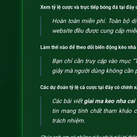
Xem tỷ lệ cược và trực tiếp bóng đá tại đây
Hoàn toàn miễn phí. Toàn bộ d
website đều được cung cấp miễ
Làm thế nào để theo dõi biến động kèo nhà c
Bạn chỉ cần truy cập vào mục “
giây mà người dùng không cần phả
Các dự đoán tỷ lệ cá cược tại đây có chính 
Các bài viết
giai ma keo nha cai
tin mang tính chất tham khảo c
trách nhiệm.