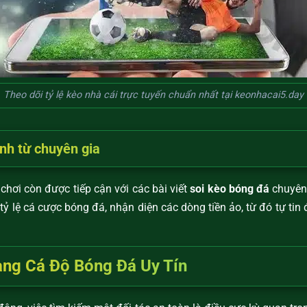
Theo dõi tỷ lệ kèo nhà cái trực tuyến chuẩn nhất tại keonhacai5.day
nh từ chuyên gia
 chơi còn được tiếp cận với các bài viết
soi kèo bóng đá
chuyên 
tỷ lệ cá cược bóng đá, nhận diện các dòng tiền ảo, từ đó tự ti
ang Cá Độ Bóng Đá Uy Tín