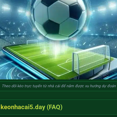
Theo dõi kèo trực tuyến từ nhà cái để nắm được xu hướng dự đoán
 keonhacai5.day (FAQ)