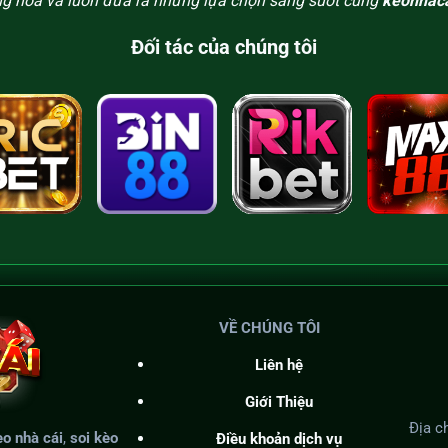
ăng hoa và luôn đưa ra những lựa chọn sáng suốt cùng
keonhaca
Đối tác của chúng tôi
VỀ CHÚNG TÔI
Liên hệ
Giới Thiệu
Địa c
èo nhà cái
,
soi kèo
Điều khoản dịch vụ