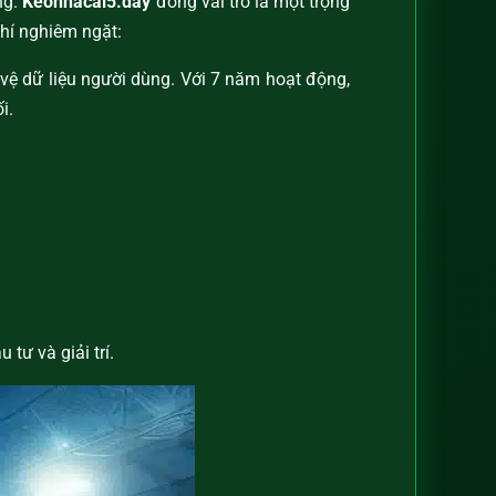
ng.
K
eonhacai5.day
đóng vai trò là một trọng
chí nghiêm ngặt:
ệ dữ liệu người dùng. Với 7 năm hoạt động,
i.
tư và giải trí.