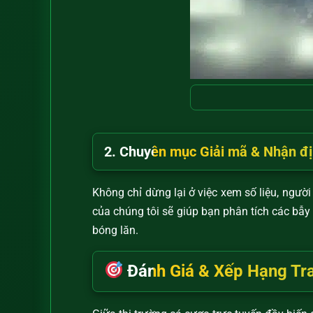
2. Chuyên mục Giải mã & Nhận đị
Không chỉ dừng lại ở việc xem số liệu, người
của chúng tôi sẽ giúp bạn phân tích các bẫy 
bóng lăn.
Đánh Giá & Xếp Hạng Tr