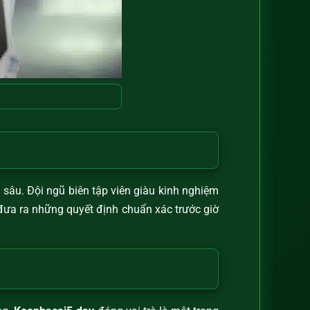
sâu. Đội ngũ biên tập viên giàu kinh nghiệm
n đưa ra những quyết định chuẩn xác trước giờ