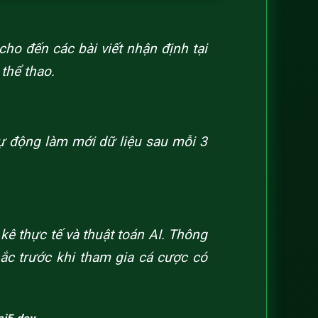
p cho đến các bài viết nhận định tại
thể thao.
tự động làm mới dữ liệu sau mỗi 3
kê thực tế và thuật toán AI. Thông
ắc trước khi tham gia cá cược có