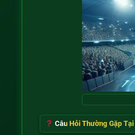
Câu Hỏi Thường Gặp Tại