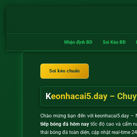
Chuyển
đến
nội
dung
Nhận định BD
Soi Kèo BĐ
Soi kèo chuẩn
Keonhacai5.day – Chuyê
Chào mừng bạn đến với keonhacai5.day – N
tiếp bóng đá hôm nay
tốc độ cao và cẩm 
thái bóng đá toàn diện, cập nhật real-time 2