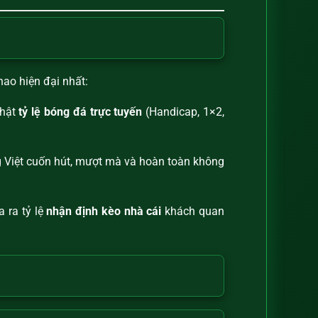
hao hiện đại nhất:
nhật
tỷ lệ bóng đá trực tuyến
(Handicap, 1×2,
ng Việt cuốn hút, mượt mà và hoàn toàn không
 ra tỷ lệ
nhận định kèo nhà cái
khách quan