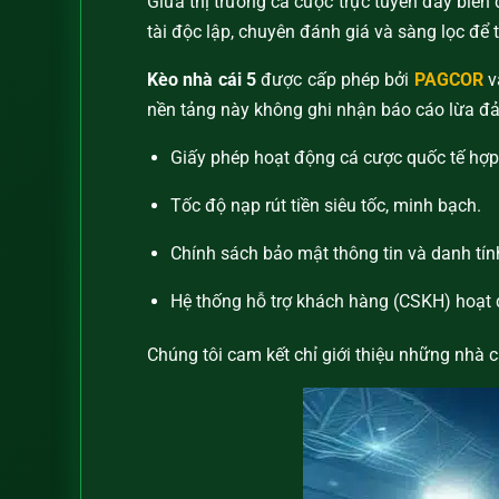
Giữa thị trường cá cược trực tuyến đầy biến 
tài độc lập, chuyên đánh giá và sàng lọc để
Kèo nhà cái 5
được cấp phép bởi
PAGCOR
v
nền tảng này không ghi nhận báo cáo lừa đảo
Giấy phép hoạt động cá cược quốc tế hợp
Tốc độ nạp rút tiền siêu tốc, minh bạch.
Chính sách bảo mật thông tin và danh tính
Hệ thống hỗ trợ khách hàng (CSKH) hoạt
Chúng tôi cam kết chỉ giới thiệu những nhà 