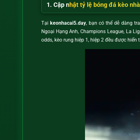
1. Cập nhật tỷ lệ bóng đá kèo nhà
Tại
keonhacai5.day
, bạn có thể dễ dàng tr
Ngoại Hạng Anh, Champions League, La Liga,
odds, kèo rung hiệp 1, hiệp 2 đều được hiển t