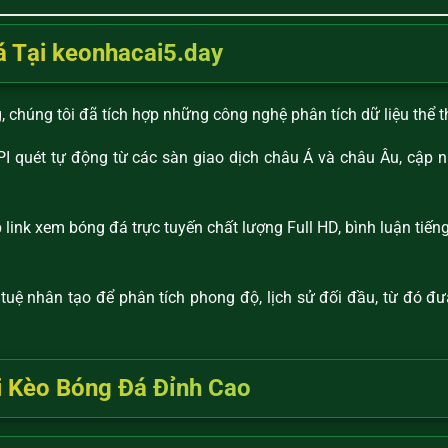
á Tại keonhacai5.day
 chúng tôi đã tích hợp những công nghệ phân tích dữ liệu thể t
I quét tự động từ các sàn giao dịch châu Á và châu Âu, cập 
link xem bóng đá trực tuyến chất lượng Full HD, bình luận tiế
tuệ nhân tạo để phân tích phong độ, lịch sử đối đầu, từ đó đưa
oi Kèo Bóng Đá Đỉnh Cao