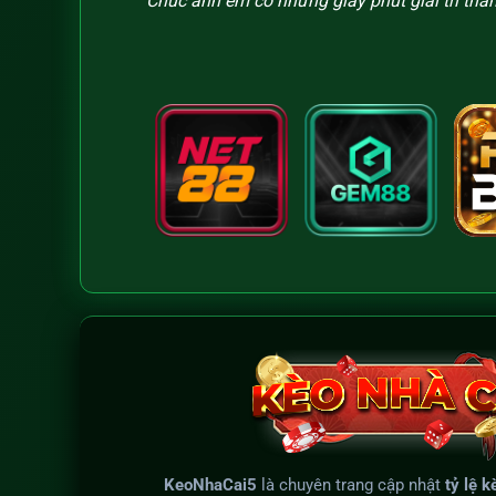
Chúc anh em có những giây phút giải trí th
KeoNhaCai5
là chuyên trang cập nhật
tỷ lệ k