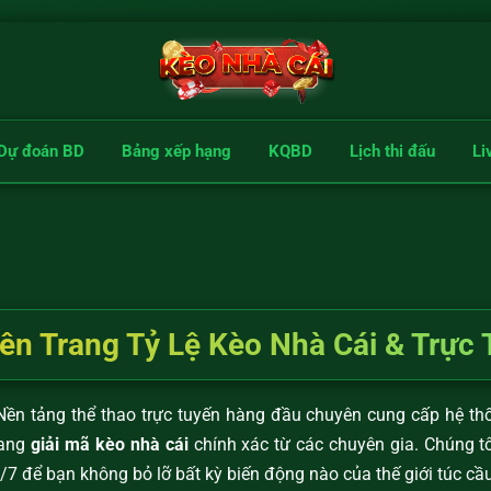
×
Dự đoán BD
Bảng xếp hạng
KQBD
Lịch thi đấu
Li
n Trang Tỷ Lệ Kèo Nhà Cái & Trực 
ền tảng thể thao trực tuyến hàng đầu chuyên cung cấp hệ t
nang
giải mã kèo nhà cái
chính xác từ các chuyên gia. Chúng 
4/7 để bạn không bỏ lỡ bất kỳ biến động nào của thế giới túc cầu